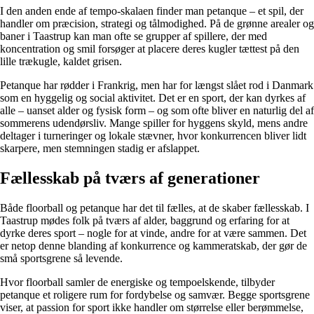
I den anden ende af tempo-skalaen finder man petanque – et spil, der
handler om præcision, strategi og tålmodighed. På de grønne arealer og
baner i Taastrup kan man ofte se grupper af spillere, der med
koncentration og smil forsøger at placere deres kugler tættest på den
lille trækugle, kaldet grisen.
Petanque har rødder i Frankrig, men har for længst slået rod i Danmark
som en hyggelig og social aktivitet. Det er en sport, der kan dyrkes af
alle – uanset alder og fysisk form – og som ofte bliver en naturlig del af
sommerens udendørsliv. Mange spiller for hyggens skyld, mens andre
deltager i turneringer og lokale stævner, hvor konkurrencen bliver lidt
skarpere, men stemningen stadig er afslappet.
Fællesskab på tværs af generationer
Både floorball og petanque har det til fælles, at de skaber fællesskab. I
Taastrup mødes folk på tværs af alder, baggrund og erfaring for at
dyrke deres sport – nogle for at vinde, andre for at være sammen. Det
er netop denne blanding af konkurrence og kammeratskab, der gør de
små sportsgrene så levende.
Hvor floorball samler de energiske og tempoelskende, tilbyder
petanque et roligere rum for fordybelse og samvær. Begge sportsgrene
viser, at passion for sport ikke handler om størrelse eller berømmelse,