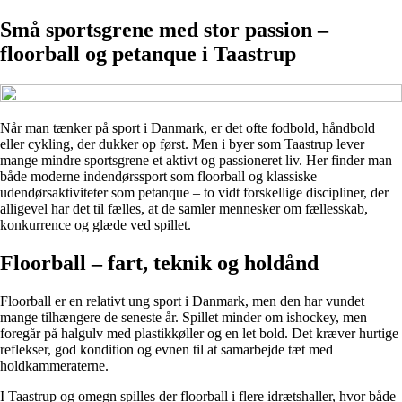
Små sportsgrene med stor passion –
floorball og petanque i Taastrup
Når man tænker på sport i Danmark, er det ofte fodbold, håndbold
eller cykling, der dukker op først. Men i byer som Taastrup lever
mange mindre sportsgrene et aktivt og passioneret liv. Her finder man
både moderne indendørssport som floorball og klassiske
udendørsaktiviteter som petanque – to vidt forskellige discipliner, der
alligevel har det til fælles, at de samler mennesker om fællesskab,
konkurrence og glæde ved spillet.
Floorball – fart, teknik og holdånd
Floorball er en relativt ung sport i Danmark, men den har vundet
mange tilhængere de seneste år. Spillet minder om ishockey, men
foregår på halgulv med plastikkøller og en let bold. Det kræver hurtige
reflekser, god kondition og evnen til at samarbejde tæt med
holdkammeraterne.
I Taastrup og omegn spilles der floorball i flere idrætshaller, hvor både