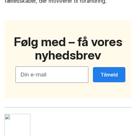
fællesskaber, der motiverer til forandring.
Følg med – få vores
nyhedsbrev
Tilmeld