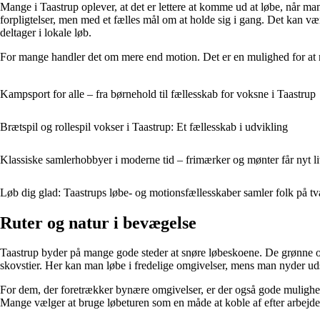
Mange i Taastrup oplever, at det er lettere at komme ud at løbe, når 
forpligtelser, men med et fælles mål om at holde sig i gang. Det kan væ
deltager i lokale løb.
For mange handler det om mere end motion. Det er en mulighed for at m
Kampsport for alle – fra børnehold til fællesskab for voksne i Taastrup
Brætspil og rollespil vokser i Taastrup: Et fællesskab i udvikling
Klassiske samlerhobbyer i moderne tid – frimærker og mønter får nyt li
Løb dig glad: Taastrups løbe- og motionsfællesskaber samler folk på tv
Ruter og natur i bevægelse
Taastrup byder på mange gode steder at snøre løbeskoene. De grønne 
skovstier. Her kan man løbe i fredelige omgivelser, mens man nyder udsi
For dem, der foretrækker bynære omgivelser, er der også gode mulighede
Mange vælger at bruge løbeturen som en måde at koble af efter arbejde