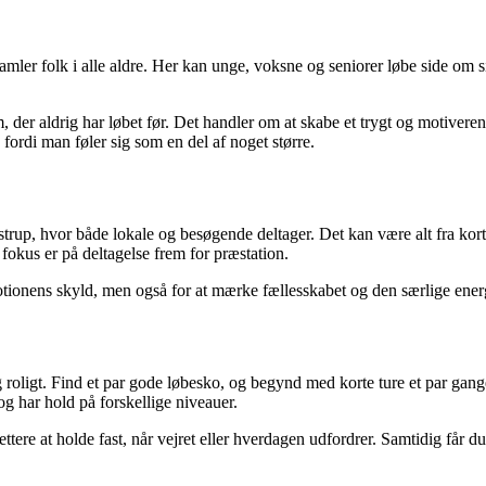
samler folk i alle aldre. Her kan unge, voksne og seniorer løbe side om
, der aldrig har løbet før. Det handler om at skabe et trygt og motiveren
 fordi man føler sig som en del af noget større.
strup, hvor både lokale og besøgende deltager. Det kan være alt fra kort
fokus er på deltagelse frem for præstation.
motionens skyld, men også for at mærke fællesskabet og den særlige energ
 og roligt. Find et par gode løbesko, og begynd med korte ture et par ga
 har hold på forskellige niveauer.
 lettere at holde fast, når vejret eller hverdagen udfordrer. Samtidig få