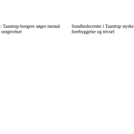
n: Taastrup-borgere søger mental
Sundhedscentre i Taastrup styrker
e omgivelser
forebyggelse og trivsel