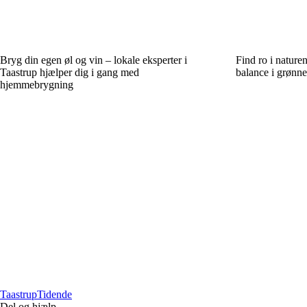
Bryg din egen øl og vin – lokale eksperter i
Find ro i nature
Taastrup hjælper dig i gang med
balance i grønn
hjemmebrygning
Taastrup
Tidende
Del og hjælp