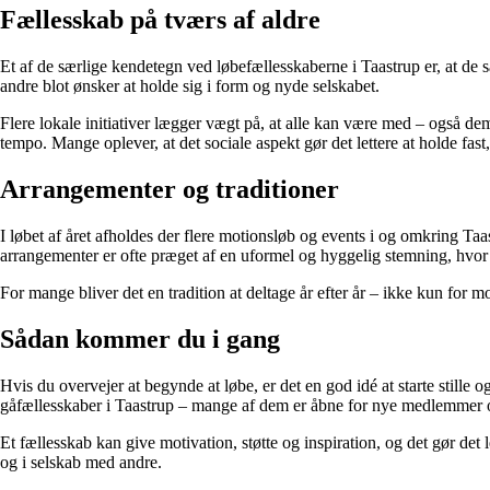
Fællesskab på tværs af aldre
Et af de særlige kendetegn ved løbefællesskaberne i Taastrup er, at de 
andre blot ønsker at holde sig i form og nyde selskabet.
Flere lokale initiativer lægger vægt på, at alle kan være med – også dem
tempo. Mange oplever, at det sociale aspekt gør det lettere at holde fast,
Arrangementer og traditioner
I løbet af året afholdes der flere motionsløb og events i og omkring Taa
arrangementer er ofte præget af en uformel og hyggelig stemning, hvor 
For mange bliver det en tradition at deltage år efter år – ikke kun for 
Sådan kommer du i gang
Hvis du overvejer at begynde at løbe, er det en god idé at starte stille
gåfællesskaber i Taastrup – mange af dem er åbne for nye medlemmer og
Et fællesskab kan give motivation, støtte og inspiration, og det gør det
og i selskab med andre.