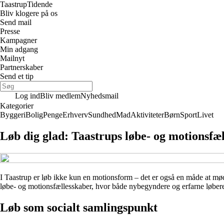
Taastrup
Tidende
Bliv klogere på os
Send mail
Presse
Kampagner
Min adgang
Mailnyt
Partnerskaber
Send et tip
Log ind
Bliv medlem
Nyhedsmail
Kategorier
Byggeri
Bolig
Penge
Erhverv
Sundhed
Mad
Aktiviteter
Børn
Sport
Livet
Løb dig glad: Taastrups løbe- og motionsfæl
I Taastrup er løb ikke kun en motionsform – det er også en måde at m
løbe- og motionsfællesskaber, hvor både nybegyndere og erfarne løber
Løb som socialt samlingspunkt