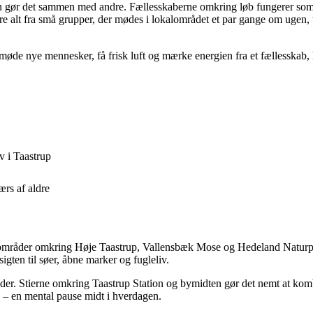
man gør det sammen med andre. Fællesskaberne omkring løb fungerer som
re alt fra små grupper, der mødes i lokalområdet et par gange om ugen, t
øde nye mennesker, få frisk luft og mærke energien fra et fællesskab, 
v i Taastrup
ærs af aldre
områder omkring Høje Taastrup, Vallensbæk Mose og Hedeland Naturpark
gten til søer, åbne marker og fugleliv.
r. Stierne omkring Taastrup Station og bymidten gør det nemt at kombine
 – en mental pause midt i hverdagen.