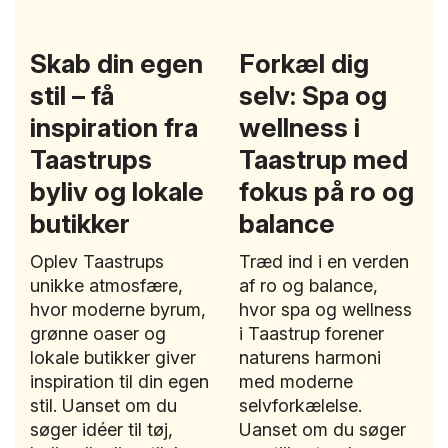
Skab din egen
Forkæl dig
stil – få
selv: Spa og
inspiration fra
wellness i
Taastrups
Taastrup med
byliv og lokale
fokus på ro og
butikker
balance
Oplev Taastrups
Træd ind i en verden
unikke atmosfære,
af ro og balance,
hvor moderne byrum,
hvor spa og wellness
grønne oaser og
i Taastrup forener
lokale butikker giver
naturens harmoni
inspiration til din egen
med moderne
stil. Uanset om du
selvforkælelse.
søger idéer til tøj,
Uanset om du søger